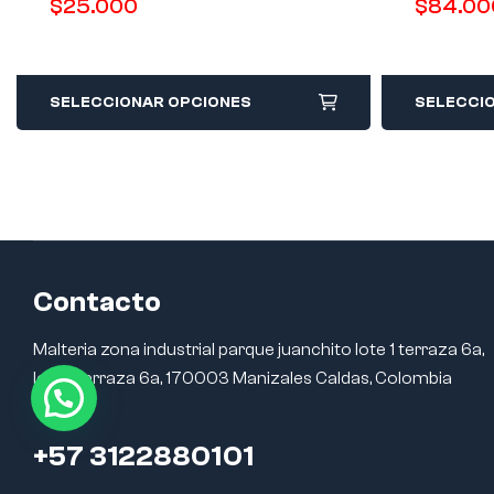
$
25.000
$
84.00
SELECCIONAR OPCIONES
SELECCI
Contacto
Malteria zona industrial parque juanchito lote 1 terraza 6a,
lote 1 terraza 6a, 170003 Manizales Caldas, Colombia
+57 3122880101