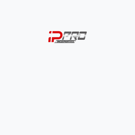
Negro HONDA NAVI
0
Acutrax Negro HONDA X
$
20.500
L CARRITO
SELECCIONAR OPCIONES