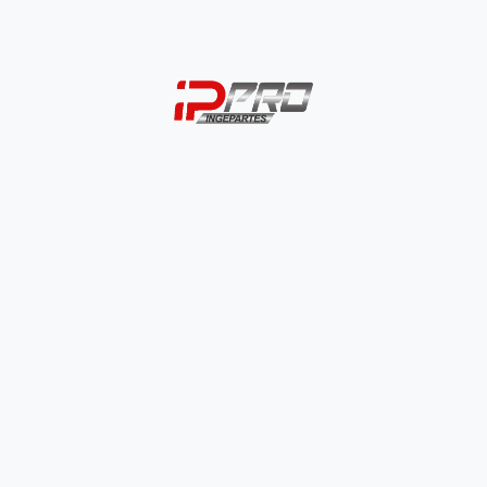
FUNDA POSA PIE
TRASERO
Eje Tijera Delantero
UNIVERSAL
$
4.000
AKT
$
9.900
–
$
13.500
SELECCIONAR
SELECCIONAR
OPCIONES
OPCIONES