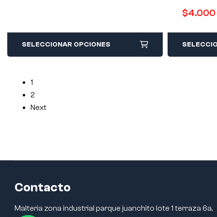
$
4.000
SELECCIONAR OPCIONES
SELECCI
1
2
Next
Contacto
Malteria zona industrial parque juanchito lote 1 terraza 6a,