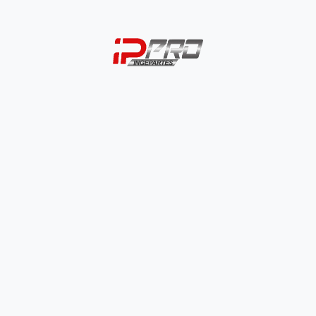
Eje Tijera Delantero
Eje Tijera Trasero
BAJAJ
BAJAJ
$
8.500
–
$
19.500
$
12.000
–
$
23.00
SELECCIONAR
SELECCIONAR
OPCIONES
OPCIONES