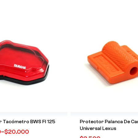
r Tacómetro BWS FI 125
Protector Palanca De Ca
Universal Lexus
0
–
$
20.000