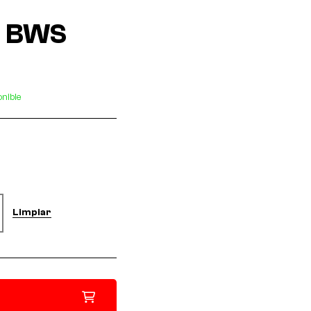
o BWS
onible
Limpiar