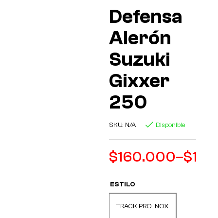
Defensa
Alerón
Suzuki
Gixxer
250
SKU:
N/A
Disponible
$
160.000
–
$
165
ESTILO
TRACK PRO INOX