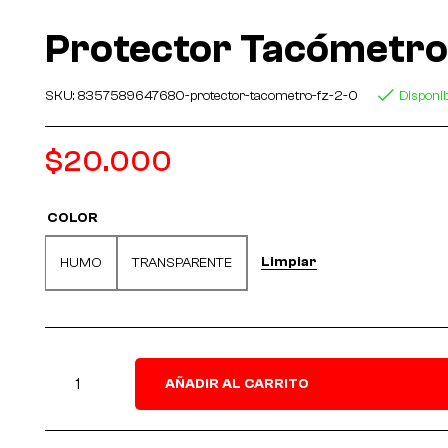
Protector Tacómetro
SKU:
8357589647680-protector-tacometro-fz-2-0
Disponib
$
20.000
COLOR
Limpiar
HUMO
TRANSPARENTE
AÑADIR AL CARRITO