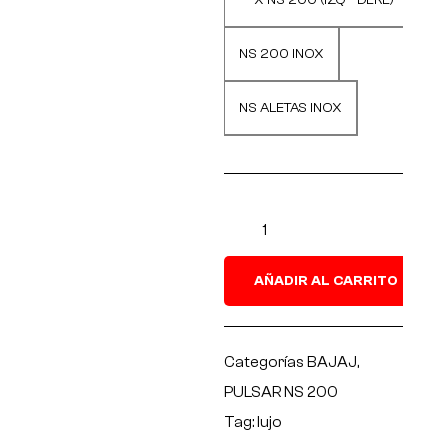
X NS 200 (IZQ - DERE)
L
p
NS 200 INOX
a
NS ALETAS INOX
AÑADIR AL CARRITO
Categorías
BAJAJ
,
PULSAR NS 200
Tag:
lujo