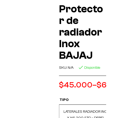
Protecto
r de
radiador
Inox
BAJAJ
SKU:
N/A
Disponible
$
45.000
–
$
60.
TIPO
LATERALES RADIADOR INO