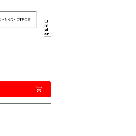
X - NKD - OTROS)
Li
m
pi
ar