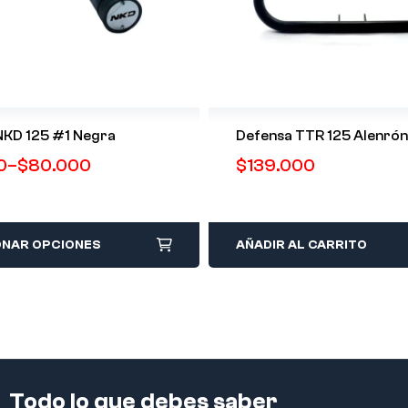
NKD 125 #1 Negra
Defensa TTR 125
0
–
$
80.000
$
139.000
ONAR OPCIONES
AÑADIR AL CARRITO
Todo lo que debes saber