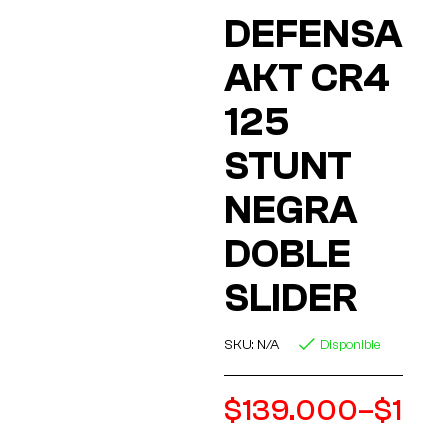
DEFENSA
AKT CR4
125
STUNT
NEGRA
DOBLE
SLIDER
SKU:
N/A
Disponible
$
139.000
–
$
149