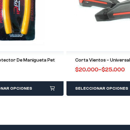
otector De Manigueta Pet
Corta Vientos – Universa
$
20.000
–
$
25.000
ONAR OPCIONES
SELECCIONAR OPCIONES