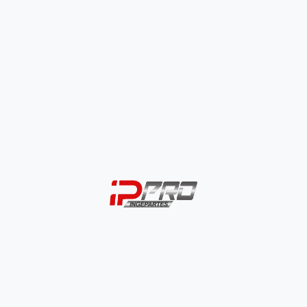
Corta Vientos – Universal Pro
$
20.000
–
$
25.000
SELECCIONAR OPCIONES