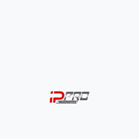
Protector Palanca
Protector Palanca
De Cambios
De Cambios
Universal
Universal Lexus
$
3.000
$
3.500
SELECCIONAR
SELECCIONAR
OPCIONES
OPCIONES