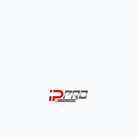
Protector Palanca
Protector Palanca
De Cambios
De Cambios
Universal
Universal Lexus
$
3.000
$
3.500
SELECCIONAR
SELECCIONAR
OPCIONES
OPCIONES